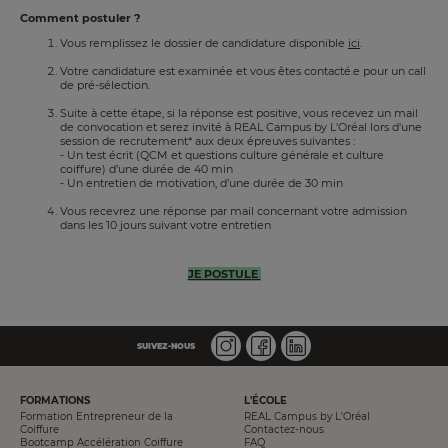
Comment postuler ?
Vous remplissez le dossier de candidature disponible
ici
.
Votre candidature est examinée et vous êtes contacté.e pour un call
de pré-sélection.
Suite à cette étape, si la réponse est positive, vous recevez un mail
de convocation et serez invité à REAL Campus by L'Oréal lors d'une
session de recrutement* aux deux épreuves suivantes :
- Un test écrit (QCM et questions culture générale et culture
coiffure) d’une durée de 40 min
- Un entretien de motivation, d’une durée de 30 min
Vous recevrez une réponse par mail concernant votre admission
dans les 10 jours suivant votre entretien
JE POSTULE
SUIVEZ-NOUS
PIED
FORMATIONS
L'ÉCOLE
DE
Formation Entrepreneur de la
REAL Campus by L'Oréal
PAGE
Coiffure
Contactez-nous
Bootcamp Accélération Coiffure
FAQ