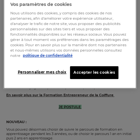
Vos paramètres de cookies
PARTAGEZ CET ARTICLE
ACTUALITÉ
Nous utilisons des cookies, y compris des cookies de nos
Choisissez l’excellence pour votre parcours de formation !
partenaires, afin d’améliorer votre expérience utilisateur,
d’analyser le trafic de notre site, vous proposer des publicités
Devenez entrepreneur de la coiffure
personnalisées sur des sites tiers et vous proposer des
fonctionnalités disponibles sur les réseaux sociaux. Vous pouvez
Vous souhaitez entreprendre dans le secteur de la coiffure ? Vous souhaitez
gérer à tout moment vos préférences dans les paramétrages des
choisir une formation d’excellence pour votre avenir et un diplôme
reconnu par l’Etat ?
cookies. Pour en savoir plus sur la manière dont nos partenaires
et nous-mêmes utilisons vos données personnelles consultez
notre
politique de confidentialité
La Formation
Entrepreneur de la Coiffure
, vous permettra de concrétiser
vos projets et d'entreprendre dans un secteur en pleine transformation avec
un bac+3 reconnu par l'Etat.
Personnaliser mes choix
Accepter les cookies
Développez vos compétences techniques et managériales au sein d'un
campus innovant qui révèlera votre talent et favorisera votre réussite.
Postulez et rejoignez la prochaine promotion, en septembre 2025.
En savoir plus sur la Formation Entrepreneur de la Coiffure
JE POSTULE
NOUVEAU :
Vous pouvez désormais choisir de suivre le parcours de formation en
apprentissage pendant les 3 années, ou de choisir le parcours 1 an en initial
puis 2 ans en apprentissage.