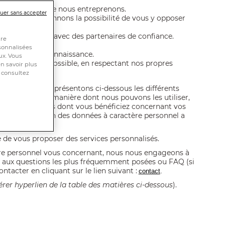
ur de tout ce que nous entreprenons.
uer sans accepter
école
et vous donnons la possibilité de vous y opposer
ollaborons qu’avec des partenaires de confiance.
tre
ées.
rsonnalisées
rtées à votre connaissance.
ux. Vous
a mesure du possible, en respectant nos propres
n savoir plus
 consultez
ie privée, nous présentons ci-dessous les différents
 avec nous, la manière dont nous pouvons les utiliser,
nsi que les droits dont vous bénéficiez concernant vos
que de protection des données à caractère personnel a
r ensemble.
de vous proposer des services personnalisés.
re personnel vous concernant, nous nous engageons à
ée aux questions les plus fréquemment posées ou FAQ (si
tacter en cliquant sur le lien suivant :
contact
.
érer hyperlien de la table des matières ci-dessous
).