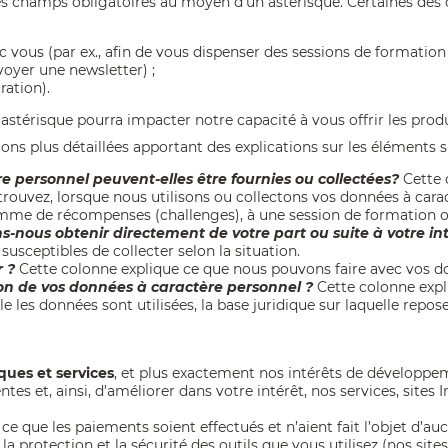
les champs obligatoires au moyen d’un astérisque. Certaines d
vous (par ex., afin de vous dispenser des sessions de formation a
nvoyer une newsletter) ;
ration).
astérisque pourra impacter notre capacité à vous offrir les produi
ons plus détaillées apportant des explications sur les éléments s
e personnel peuvent-elles être fournies ou collectées?
Cette 
 trouvez, lorsque nous utilisons ou collectons vos données à cara
amme de récompenses (challenges), à une session de formation ou
-nous obtenir directement de votre part ou suite à votre in
ceptibles de collecter selon la situation.
 ?
Cette colonne explique ce que nous pouvons faire avec vos donn
tion de vos données à caractère personnel ?
Cette colonne expl
lle les données sont utilisées, la base juridique sur laquelle repo
ques
et services
, et plus exactement nos intérêts
de développem
tes et, ainsi, d’améliorer dans votre
intérêt, nos services, sites 
 à ce que les paiements soient effectués et n’aient fait l’objet d’
 la protection et la sécurité des outils que vous utilisez (nos sites