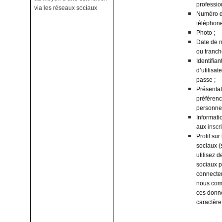
profession
via les réseaux sociaux
Numéro 
téléphone
Photo ;
Date de 
ou tranch
Identifian
d’utilisat
passe ;
Présentat
préféren
personnel
Informati
aux
inscr
Profil sur
sociaux (
utilisez 
sociaux 
connecter
nous co
ces donn
caractère