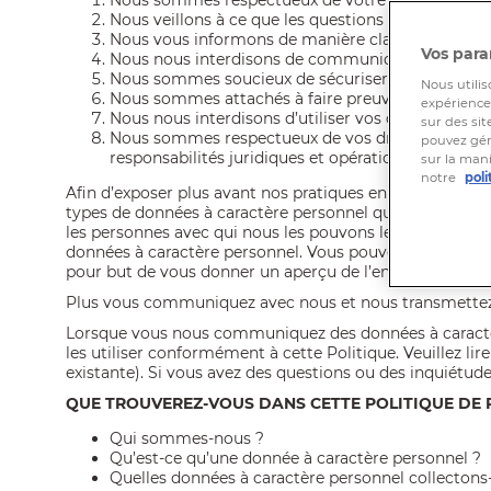
Nous sommes respectueux de votre vie privée et d
Nous veillons à ce que les questions de protectio
Nous vous informons de manière claire que vos do
Vos para
Nous nous interdisons de communiquer ou de ve
Nous sommes soucieux de sécuriser et de protéger
Nous utilis
Nous sommes attachés à faire preuve d’ouverture 
expérience 
Nous nous interdisons d’utiliser vos données à ca
sur des sit
Nous sommes respectueux de vos droits et nous n
pouvez gér
responsabilités juridiques et opérationnelles.
sur la man
notre
poli
Afin d’exposer plus avant nos pratiques en matière de p
types de données à caractère personnel que nous pouvons
les personnes avec qui nous les pouvons les partager, l
données à caractère personnel. Vous pouvez bien sûr ne 
pour but de vous donner un aperçu de l’ensemble des si
Plus vous communiquez avec nous et nous transmettez 
Lorsque vous nous communiquez des données à caractèr
les utiliser conformément à cette Politique. Veuillez 
existante). Si vous avez des questions ou des inquiétude
QUE TROUVEREZ-VOUS DANS CETTE POLITIQUE DE
Qui sommes-nous ?
Qu’est-ce qu’une donnée à caractère personnel ?
Quelles données à caractère personnel collectons