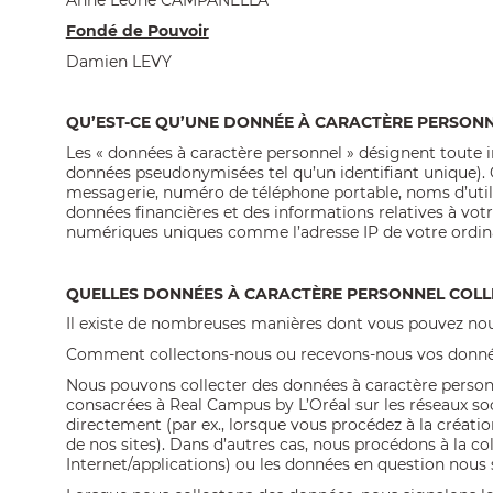
Anne Leone CAMPANELLA
Fondé de Pouvoir
Damien LEVY
QU’EST-CE QU’UNE DONNÉE À CARACTÈRE PERSONN
Les « données à caractère personnel » désignent toute in
données pseudonymisées tel qu’un identifiant unique). C
messagerie, numéro de téléphone portable, noms d’utilis
données financières et des informations relatives à vot
numériques uniques comme l’adresse IP de votre ordinat
QUELLES DONNÉES À CARACTÈRE PERSONNEL COLL
Il existe de nombreuses manières dont vous pouvez nou
Comment collectons-nous ou recevons-nous vos donnée
Nous pouvons collecter des données à caractère personnel
consacrées à Real Campus by L’Oréal sur les réseaux s
directement (par ex., lorsque vous procédez à la créat
de nos sites). Dans d’autres cas, nous procédons à la co
Internet/applications) ou les données en question nous s