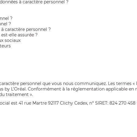
onnées à caractère personnel ?
nnel ?
nel ?
 caractère personnel ?
est-elle assurée ?
ux sociaux
teurs
caractère personnel que vous nous communiquez. Les termes « Re
us by L’Oréal. Conformément à la réglementation applicable en 
du traitement ».
ial est 41 rue Martre 92117 Clichy Cedex, n° SIRET: 824 270 458