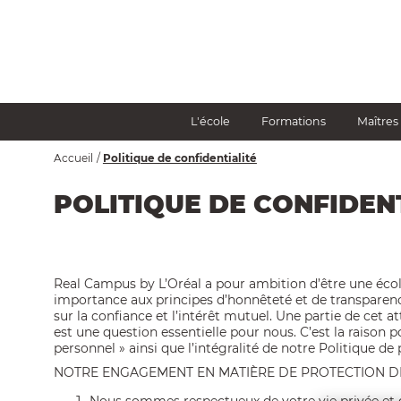
Aller
au
contenu
principal
NAVIGATION
L'école
Formations
Maîtres
PRINCIPALE
FIL
Accueil
Politique de confidentialité
D'ARIANE
POLITIQUE DE CONFIDEN
Real Campus by L’Oréal a pour ambition d’être une écol
importance aux principes d’honnêteté et de transparence
sur la confiance et l’intérêt mutuel. Une partie de cet a
est une question essentielle pour nous. C’est la raiso
personnel » ainsi que l’intégralité de notre Politique d
NOTRE ENGAGEMENT EN MATIÈRE DE PROTECTION 