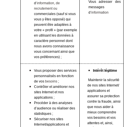
Vous adresser des
d
’information, de
messages
recrutement ou
d
’information
commerciales (sauf si vous
vous y êtes opposé) qui
peuvent être adaptées à
votre « profil » (par exemple
en utilisant les données à
caractère personnel dont
nous avons connaissance
vous concernant ainsi que
vos préférences) ;
Vous proposer des services
Intérêt légitime
personnalisés en fonction
Maintenir la sécurité
de vos
besoins
;
de nos sites Internet/
Contrôler et améliorer nos
applications et
sites Internet et nos
assurer sa protection
applications ;
contre la fraude, ainsi
Procéder à des analyses
que nous aider à
d’audience ou réaliser des
mieux comprendre
statistiques ;
vos besoins et vos
Sécuriser nos sites
attentes et, ainsi,
Internet/applications et