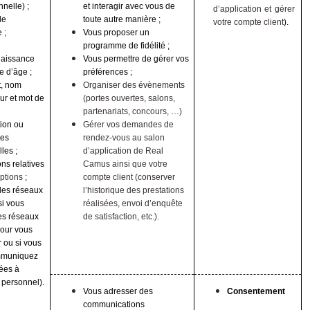
nelle) ;
et interagir avec vous de
d’application et gérer
de
toute autre manière ;
votre compte client
).
 ;
Vous proposer un
programme de fidélité ;
naissance
Vous permettre de gérer vos
e d’âge ;
préférences ;
t, nom
Organiser des évènements
eur et mot de
(portes ouvertes, salons,
partenariats, concours, …)
ion ou
Gérer vos demandes de
ces
rendez-vous au salon
les ;
d’application de Real
ons relatives
Camus ainsi que votre
iptions
;
compte client (conserver
 les réseaux
l’historique des prestations
si vous
réalisées, envoi d’enquête
des réseaux
de satisfaction, etc.).
pour vous
 ou si vous
mmuniquez
ées à
 personnel).
Vous adresser des
Consentement
communications