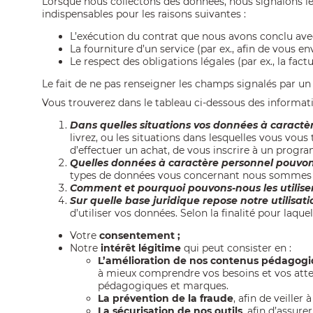
Lorsque nous collectons des données, nous signalons 
indispensables pour les raisons suivantes :
L’exécution du contrat que nous avons conclu avec 
La fourniture d’un service (par ex., afin de vous e
Le respect des obligations légales (par ex., la factu
Le fait de ne pas renseigner les champs signalés par un 
Vous trouverez dans le tableau ci-dessous des informati
Dans quelles situations vos données à caractèr
livrez, ou les situations dans lesquelles vous vous
d’effectuer un achat, de vous inscrire à un progr
Quelles données à caractère personnel pouvons
types de données vous concernant nous sommes sus
Comment et pourquoi pouvons-nous les utiliser
Sur quelle base juridique repose notre utilisa
d’utiliser vos données. Selon la finalité pour laque
Votre
consentement ;
Notre
intérêt légitime
qui peut consister en :
L’amélioration de nos
contenus pédagogi
à mieux comprendre vos besoins et vos atten
pédagogiques et
marques.
La prévention de la fraude
, afin de veiller
La sécurisation de nos outils
,
afin d’assurer