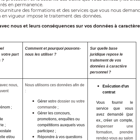
orés en permanence.
 fourniture des formations et des services que vous nous demand
on en vigueur impose le traitement des données
.
s avec nous et leurs conséquences sur vos données à caractèr
el
Comment et pourquoi pouvons-
Sur quelle base
 votre part
nous les utiliser ?
juridique repose le
s ?
traitement de vos
données à caractère
personnel ?
 avec nous,
Nous utilisons ces données afin de
Exécution d’un
uvent
:
contrat
Gérer vo
tre dossier ou votre
Vous fournir le
rénom ;
commande
;
service que vous
Gérer les concours,
avez demandé (par
de
promotions, enquêtes ou
ex., créer un compte,
ie ;
compétitions auxquels vous
dispenser une
postale
participez ;
formation, prendre
lle et/ou
Répondre à vos questions
rendez-vous au salon