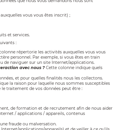
es données que nous vous demandons nous sont
uxquelles vous vous êtes inscrit) ;
ts et services.
uivants :
colonne répertorie les activités auxquelles vous vous
ctère personnel. Par exemple, si vous êtes en train
 de naviguer sur un site Internet/applications.
teraction avec nous ?
Cette colonne indique quels
ées, et pour quelles finalités nous les collectons.
ique la raison pour laquelle nous sommes susceptibles
se le traitement de vos données peut être :
ent, de formation et de recrutement
afin de nous aider
Internet / applications / appareils,
contenus
aucune fraude ou malversation.
 Internet/applications/appareils) et de veiller à ce qu’ils