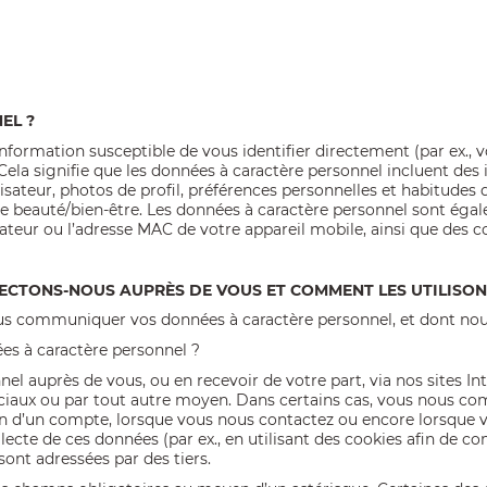
EL ?
formation susceptible de vous identifier directement (par ex., vo
ela signifie que les données à caractère personnel incluent des 
ateur, photos de profil, préférences personnelles et habitudes d
re beauté/bien-être. Les données à caractère personnel sont égal
eur ou l’adresse MAC de votre appareil mobile, ainsi que des co
ECTONS-NOUS AUPRÈS DE VOUS ET COMMENT LES UTILISON
s communiquer vos données à caractère personnel, et dont nous
s à caractère personnel ?
 auprès de vous, ou en recevoir de votre part, via nos sites Inte
ociaux ou par tout autre moyen. Dans certains cas, vous nous 
ion d’un compte, lorsque vous nous contactez ou encore lorsque 
llecte de ces données (par ex., en utilisant des cookies afin de
ont adressées par des tiers.