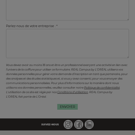
Parlez-nous de votre entreprise :
Vous devez avoir au moins 18 ans et être un professionnel exerçant une activité en lien avec
l’univers de la coiffure pour utiliser ce formulaire. REAL Campus by L’ORÉAL utilisera vos
données personnelles pour gérer votre demande d’inscription en tant que partenaire, pour
des analyses et des études statistiques et, si vous y avez consenti, pour vous envoyer des
communications personnalisées. Pour plus d'informations sur la manière dont nous
utilisons vos données personnelles, veuillez consulter notre
Politique de confidentialité
.
L'utilisation de ce site est régie par nos
Conditions d'utilisation
. REAL Campus by
L’ORÉAL fait partie de L'Oréal.
SUIVEZ-NOUS