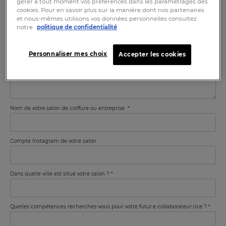
gérer à tout moment vos préférences dans les paramétrages des
cookies. Pour en savoir plus sur la manière dont nos partenaires
Email
et nous-mêmes utilisons vos données personnelles consultez
notre
politique de confidentialité
Quel poste occupez-vous ?
Personnaliser mes choix
Accepter les cookies
Nom de votre salon de coiffure ou entreprise
Compte Instagram de votre salon :
Dans quelle ville est situé votre salon ?
Quelles compétences recherchez-vous pour votre futur.e collaborateur.rice ?