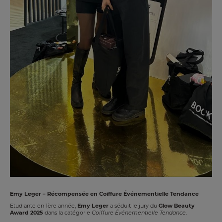
Emy Leger – Récompensée en Coiffure Événementielle Tendance
Etudiante en 1ère année,
Emy Leger
a séduit le jury du
Glow Beauty
Award 2025
dans la catégorie
Coiffure Événementielle Tendance
.