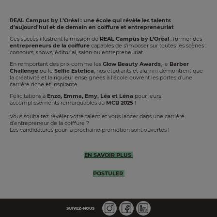
REAL Campus by L’Oréal : une école qui révèle les talents
d'aujourd'hui et de demain en coiffure et entrepreneuriat
Ces succès illustrent la mission de
REAL Campus by L’Oréal
: former des
entrepreneurs de la coiffure
capables de s’imposer sur toutes les scènes :
concours, shows, éditorial, salon ou entrepreneuriat.
En remportant des prix comme les
Glow Beauty Awards
, le
Barber
Challenge
ou le
Selfie Estetica
, nos étudiants et alumni démontrent que
la créativité et la rigueur enseignées à l’école ouvrent les portes d’une
carrière riche et inspirante.
Félicitations à
Enzo, Emma, Emy, Léa et Léna
pour leurs
accomplissements remarquables au
MCB 2025
!
Vous souhaitez révéler votre talent et vous lancer dans une carrière
d’entrepreneur de la coiffure ?
Les candidatures pour la prochaine promotion sont ouvertes !
EN SAVOIR PLUS
POSTULER
SUIVEZ-NOUS