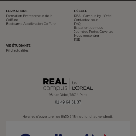
PIED
FORMATIONS
L'ÉCOLE
DE
Formation Entrepreneur de la
REAL Campus by L'Oréal
PAGE
Coiffure
Contactez-nous
Bootcamp Accélération Coiffure
FAQ
Ils parlent de nous
Journées Portes Ouvertes
Nous rencontrer
RSE
VIE ÉTUDIANTE
Fil d'actualités
98 rue Didot, 75014 Paris
01 49 64 31 37
Horaires d'ouverture : de 8h30 à 18h, du lundi au vendredi.
Image