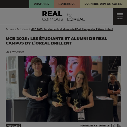
HEADER
Aller
POSTULER
BROCHURE
PRENDRE RDV AU SALON
au
contenu
principal
Menu
FIL
Accueil
Actualités
MCB 2025 : les étudiants et alumni de REAL Campus by L’Oréal brillent
D'ARIANE
MCB 2025 : LES ÉTUDIANTS ET ALUMNI DE REAL
CAMPUS BY L’ORÉAL BRILLENT
MAR 07/10/2025
Image
PARTAGEZ CET ARTICLE
ACTUALITÉ