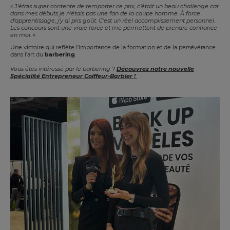
« J’étais super contente de remporter ce prix, c’était un beau challenge car
dans mes débuts je n’étais pas une fan de la coupe homme. À force
d’apprentissage, j’y ai pris goût. C’est un réel accomplissement personnel.
Les concours sont une vraie force et me permettent de prendre confiance
en moi. »
Une victoire qui reflète l’importance de la formation et de la persévérance
dans l’art du
barbering
.
Vous êtes intéressé par le barbering ?
Découvrez notre nouvelle
Spécialité Entrepreneur Coiffeur-Barbier !
Image