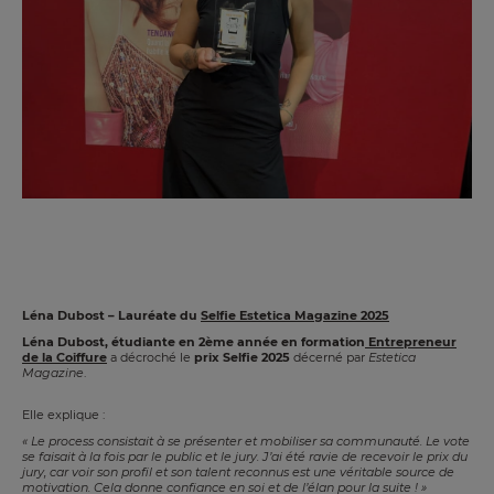
Léna Dubost – Lauréate du
Selfie Estetica Magazine 2025
Léna Dubost, étudiante en 2ème année en formation
Entrepreneur
de la Coiffure
a décroché le
prix Selfie 2025
décerné par
Estetica
Magazine
.
Elle explique :
« Le process consistait à se présenter et mobiliser sa communauté. Le vote
se faisait à la fois par le public et le jury. J’ai été ravie de recevoir le prix du
jury, car voir son profil et son talent reconnus est une véritable source de
motivation. Cela donne confiance en soi et de l’élan pour la suite ! »