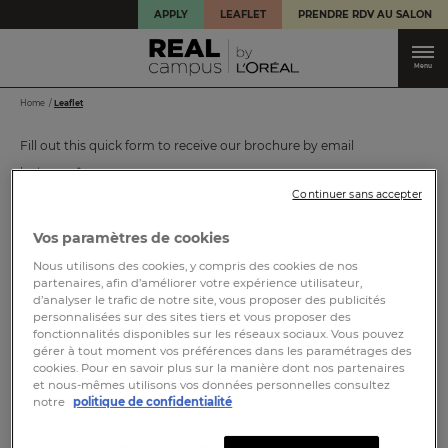
HEADER
Skip
APPLY
LEAFLET
PRENDRE RDV AU SALON
to
main
content
Menu
BREADCRUMB
Home
Leaflet
Fill out this quick form to receive our brochure by email
Last name
Continuer sans accepter
Vos paramètres de cookies
First name
Nous utilisons des cookies, y compris des cookies de nos
partenaires, afin d’améliorer votre expérience utilisateur,
d’analyser le trafic de notre site, vous proposer des publicités
Email address
personnalisées sur des sites tiers et vous proposer des
fonctionnalités disponibles sur les réseaux sociaux. Vous pouvez
gérer à tout moment vos préférences dans les paramétrages des
Niveau d'étude actuel
cookies. Pour en savoir plus sur la manière dont nos partenaires
et nous-mêmes utilisons vos données personnelles consultez
- Select -
notre
politique de confidentialité
Vous êtes