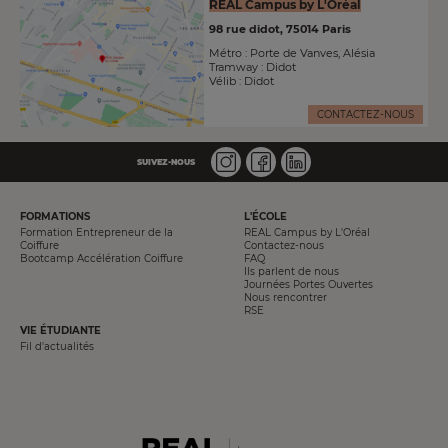
REAL Campus by L'Oréal
98 rue didot, 75014 Paris
Métro : Porte de Vanves, Alésia
Tramway : Didot
Vélib : Didot
CONTACTEZ-NOUS
SUIVEZ-NOUS
PIED
FORMATIONS
L'ÉCOLE
DE
Formation Entrepreneur de la
REAL Campus by L'Oréal
PAGE
Coiffure
Contactez-nous
Bootcamp Accélération Coiffure
FAQ
Ils parlent de nous
Journées Portes Ouvertes
Nous rencontrer
RSE
VIE ÉTUDIANTE
Fil d'actualités