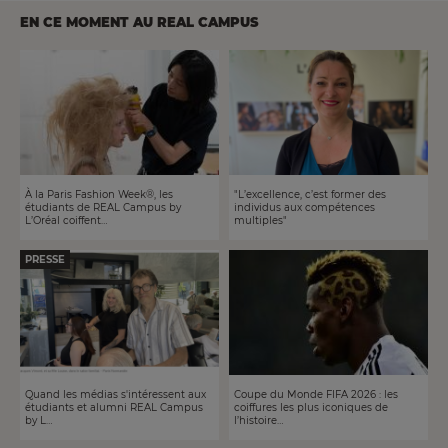
EN CE MOMENT AU REAL CAMPUS
À la Paris Fashion Week®, les
"L’excellence, c’est former des
étudiants de REAL Campus by
individus aux compétences
L’Oréal coiffent…
multiples"
PRESSE
Quand les médias s'intéressent aux
Coupe du Monde FIFA 2026 : les
étudiants et alumni REAL Campus
coiffures les plus iconiques de
by L…
l’histoire…