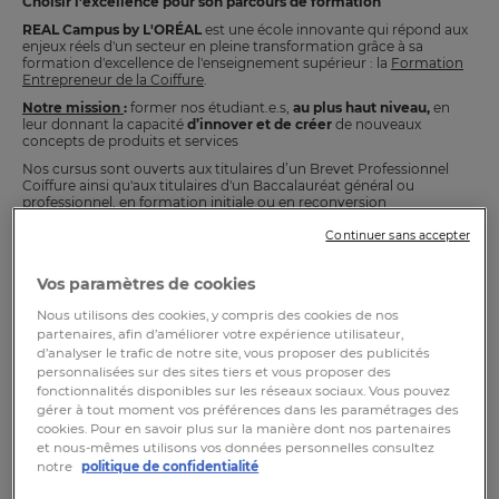
Choisir l'excellence pour son parcours de formation
REAL Campus by L'ORÉAL
est une école innovante qui répond aux
enjeux réels d'un secteur en pleine transformation grâce à sa
formation d'excellence de l'enseignement supérieur : la
Formation
Entrepreneur de la Coiffure
.
Notre mission
:
former nos étudiant.e.s,
au plus haut niveau,
en
leur donnant la capacité
d’innover et de créer
de nouveaux
concepts de produits et services
Nos cursus sont ouverts aux titulaires d’un Brevet Professionnel
Coiffure ainsi qu'aux titulaires d'un Baccalauréat général ou
professionnel, en formation initiale ou en reconversion
professionnelle.
Continuer sans accepter
Vos paramètres de cookies
EN SAVOIR PLUS
Nous utilisons des cookies, y compris des cookies de nos
partenaires, afin d’améliorer votre expérience utilisateur,
RECEVOIR NOTRE BROCHURE
d’analyser le trafic de notre site, vous proposer des publicités
personnalisées sur des sites tiers et vous proposer des
fonctionnalités disponibles sur les réseaux sociaux. Vous pouvez
Remplissez ce rapide formulaire pour recevoir notre brochure par
mail
gérer à tout moment vos préférences dans les paramétrages des
cookies. Pour en savoir plus sur la manière dont nos partenaires
Nom
et nous-mêmes utilisons vos données personnelles consultez
notre
politique de confidentialité