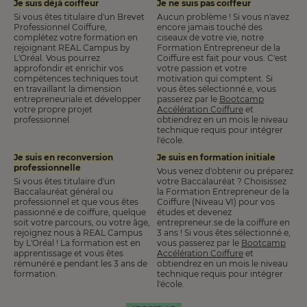
Je suis déjà coiffeur
Je ne suis pas coiffeur
Si vous êtes titulaire d'un Brevet
Aucun problème ! Si vous n'avez
Professionnel Coiffure,
encore jamais touché des
complétez votre formation en
ciseaux de votre vie, notre
rejoignant REAL Campus by
Formation Entrepreneur de la
L'Oréal. Vous pourrez
Coiffure est fait pour vous. C'est
approfondir et enrichir vos
votre passion et votre
compétences techniques tout
motivation qui comptent. Si
en travaillant la dimension
vous êtes sélectionné.e, vous
entrepreneuriale et développer
passerez par le
Bootcamp
votre propre projet
Accélération Coiffure
et
professionnel.
obtiendrez en un mois le niveau
technique requis pour intégrer
l'école.
Je suis en reconversion
Je suis en formation initiale
professionnelle
Vous venez d'obtenir ou préparez
Si vous êtes titulaire d'un
votre Baccalauréat ? Choisissez
Baccalauréat général ou
la Formation Entrepreneur de la
professionnel et que vous êtes
Coiffure (Niveau VI) pour vos
passionné.e de coiffure, quelque
études et devenez
soit votre parcours, ou votre âge,
entrepreneur.se de la coiffure en
rejoignez nous à REAL Campus
3 ans ! Si vous êtes sélectionné.e,
by L'Oréal ! La formation est en
vous passerez par le
Bootcamp
apprentissage et vous êtes
Accélération Coiffure
et
rémunéré.e pendant les 3 ans de
obtiendrez en un mois le niveau
formation.
technique requis pour intégrer
l'école.